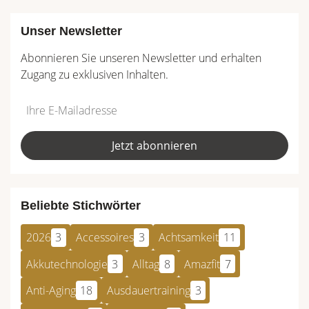
Unser Newsletter
Abonnieren Sie unseren Newsletter und erhalten
Zugang zu exklusiven Inhalten.
Do
*Ihre
not
E-
fill
Mailadresse:
Jetzt abonnieren
this
field
Beliebte Stichwörter
2026
3
Accessoires
3
Achtsamkeit
11
Akkutechnologie
3
Alltag
8
Amazfit
7
Anti-Aging
18
Ausdauertraining
3