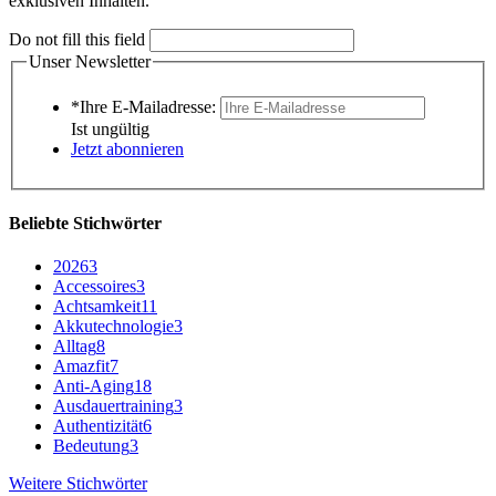
exklusiven Inhalten.
Do not fill this field
Unser Newsletter
*Ihre E-Mailadresse:
Ist ungültig
Jetzt abonnieren
Beliebte Stichwörter
2026
3
Accessoires
3
Achtsamkeit
11
Akkutechnologie
3
Alltag
8
Amazfit
7
Anti-Aging
18
Ausdauertraining
3
Authentizität
6
Bedeutung
3
Weitere Stichwörter