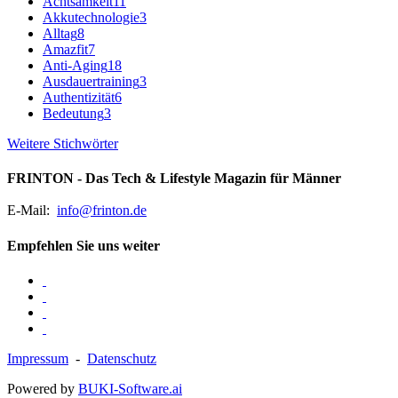
Achtsamkeit
11
Akkutechnologie
3
Alltag
8
Amazfit
7
Anti-Aging
18
Ausdauertraining
3
Authentizität
6
Bedeutung
3
Weitere Stichwörter
FRINTON - Das Tech & Lifestyle Magazin für Männer
E-Mail:
info@frinton.de
Empfehlen Sie uns weiter
Impressum
-
Datenschutz
Powered by
BUKI-Software.ai