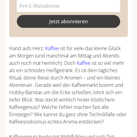
Do
*Ihre
not
E-
fill
Mailadresse:
Jetzt abonnieren
this
field
Hand aufs Herz:
Kaffee
ist für viele das kleine Glück
am Morgen (und manchmal am Mittag und Abends
auch noch mal heimlich). Doch
Kaffee
ist so viel mehr
als ein schnödes Heißgetränk. Es ist dein tägliches
Ritual, deine Reise durch Aromen – und ein kleines
Abenteuer. Gerade weil der Kaffeemarkt boomt und
Hobby-Baristas um die Ecke schießen, lohnt sich ein
tiefer Blick: Was steckt wirklich hinter köstlichem
Kaffeegenuss? Welche Fehler machen fast alle
Einsteiger? Wie kannst du ganz ohne Technikfalle oder
Kaffeesnobismus echtes Aroma entdecken?
Kaffeegenuss bedeutet Wohlfühlen und sich Zeit