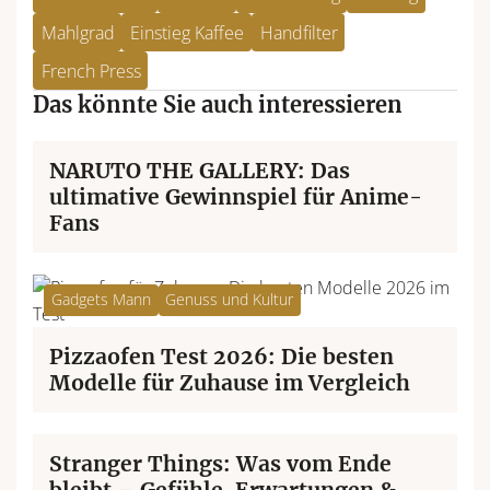
Mahlgrad
Einstieg Kaffee
Handfilter
French Press
Das könnte Sie auch interessieren
Reisen und Erleben
Genuss und Kultur
NARUTO THE GALLERY: Das
ultimative Gewinnspiel für Anime-
Fans
Gadgets Mann
Genuss und Kultur
Pizzaofen Test 2026: Die besten
Modelle für Zuhause im Vergleich
Genuss und Kultur
Stranger Things: Was vom Ende