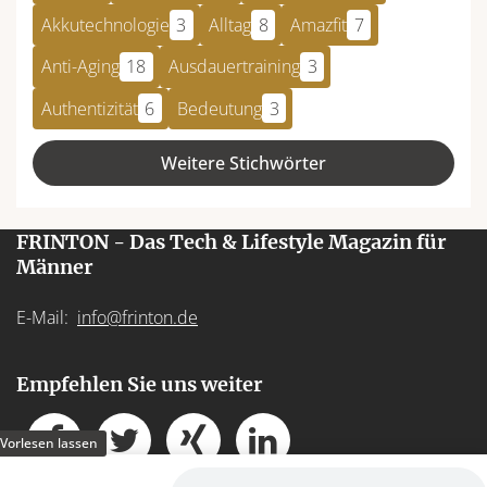
Akkutechnologie
3
Alltag
8
Amazfit
7
Anti-Aging
18
Ausdauertraining
3
Authentizität
6
Bedeutung
3
Weitere Stichwörter
FRINTON - Das Tech & Lifestyle Magazin für
Männer
E-Mail:
info@frinton.de
Empfehlen Sie uns weiter