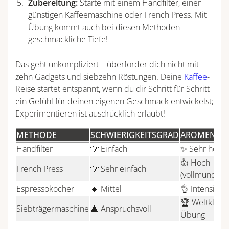
Zubereitung:
Starte mit einem Handfilter, einer
günstigen Kaffeemaschine oder French Press. Mit
Übung kommt auch bei diesen Methoden
geschmackliche Tiefe!
Das geht unkompliziert – überforder dich nicht mit
zehn Gadgets und siebzehn Röstungen. Deine
Kaffee
-
Reise startet entspannt, wenn du dir Schritt für Schritt
ein Gefühl für deinen eigenen Geschmack entwickelst;
Experimentieren ist ausdrücklich erlaubt!
METHODE
SCHWIERIGKEITSGRAD
AROMENVIE
Handfilter
💡 Einfach
✨ Sehr hoch
👍 Hoch
French Press
💡 Sehr einfach
(vollmundig)
Espressokocher
🔸 Mittel
👌 Intensiv, kr
🏆 Weltklasse
Siebträgermaschine
🔺 Anspruchsvoll
Übung