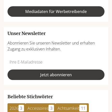
Mediadaten für Werbetreibende
Unser Newsletter
Abonnieren Sie unseren Newsletter und erhalten
Zugang zu exklusiven Inhalten.
Do
*Ihre
not
E-
fill
Mailadresse:
Jetzt abonnieren
this
field
Beliebte Stichwörter
2026
3
Accessoires
3
Achtsamkeit
11