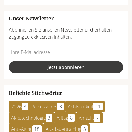
Unser Newsletter
Abonnieren Sie unseren Newsletter und erhalten
Zugang zu exklusiven Inhalten.
Do
*Ihre
not
E-
fill
Mailadresse:
Jetzt abonnieren
this
field
Beliebte Stichwörter
2026
3
Accessoires
3
Achtsamkeit
11
Akkutechnologie
3
Alltag
8
Amazfit
7
Anti-Aging
18
Ausdauertraining
3