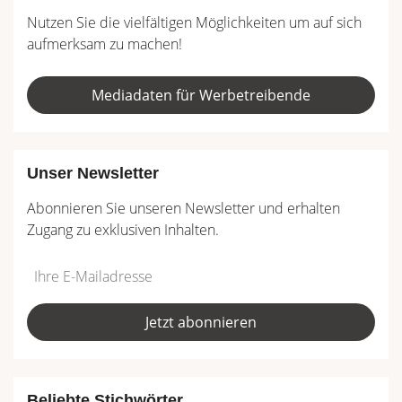
Nutzen Sie die vielfältigen Möglichkeiten um auf sich
aufmerksam zu machen!
Mediadaten für Werbetreibende
Unser Newsletter
Abonnieren Sie unseren Newsletter und erhalten
Zugang zu exklusiven Inhalten.
Do
*Ihre
not
E-
fill
Mailadresse:
Jetzt abonnieren
this
field
Beliebte Stichwörter