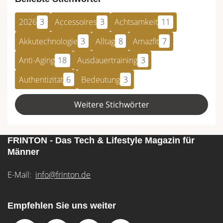
2026
3
Accessoires
3
Achtsamkeit
11
Akkutechnologie
3
Alltag
8
Amazfit
7
Anti-Aging
18
Ausdauertraining
3
Authentizität
6
Bedeutung
3
Weitere Stichwörter
FRINTON - Das Tech & Lifestyle Magazin für
Männer
E-Mail:
info@frinton.de
Empfehlen Sie uns weiter