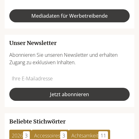
Mediadaten für Werbetreibende
Unser Newsletter
Abonnieren Sie unseren Newsletter und erhalten
Zugang zu exklusiven Inhalten.
Do
*Ihre
not
E-
fill
Mailadresse:
Jetzt abonnieren
this
field
Beliebte Stichwörter
2026
3
Accessoires
3
Achtsamkeit
11