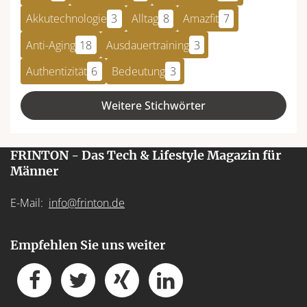
Akkutechnologie
3
Alltag
8
Amazfit
7
Anti-Aging
18
Ausdauertraining
3
Authentizität
6
Bedeutung
3
Weitere Stichwörter
FRINTON - Das Tech & Lifestyle Magazin für
Männer
E-Mail:
info@frinton.de
Empfehlen Sie uns weiter