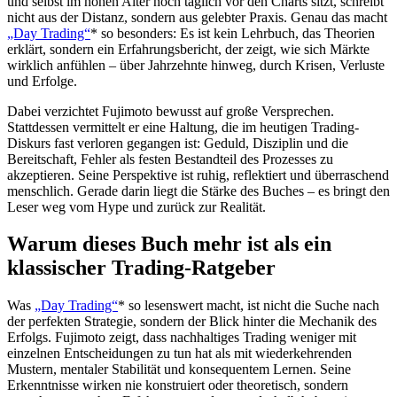
und selbst im hohen Alter noch täglich vor den Charts sitzt, schreibt
nicht aus der Distanz, sondern aus gelebter Praxis. Genau das macht
„Day Trading“
* so besonders: Es ist kein Lehrbuch, das Theorien
erklärt, sondern ein Erfahrungsbericht, der zeigt, wie sich Märkte
wirklich anfühlen – über Jahrzehnte hinweg, durch Krisen, Verluste
und Erfolge.
Dabei verzichtet Fujimoto bewusst auf große Versprechen.
Stattdessen vermittelt er eine Haltung, die im heutigen Trading-
Diskurs fast verloren gegangen ist: Geduld, Disziplin und die
Bereitschaft, Fehler als festen Bestandteil des Prozesses zu
akzeptieren. Seine Perspektive ist ruhig, reflektiert und überraschend
menschlich. Gerade darin liegt die Stärke des Buches – es bringt den
Leser weg vom Hype und zurück zur Realität.
Warum dieses Buch mehr ist als ein
klassischer Trading-Ratgeber
Was
„Day Trading“
* so lesenswert macht, ist nicht die Suche nach
der perfekten Strategie, sondern der Blick hinter die Mechanik des
Erfolgs. Fujimoto zeigt, dass nachhaltiges Trading weniger mit
einzelnen Entscheidungen zu tun hat als mit wiederkehrenden
Mustern, mentaler Stabilität und konsequentem Lernen. Seine
Erkenntnisse wirken nie konstruiert oder theoretisch, sondern