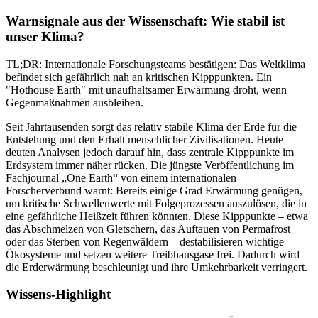
Warnsignale aus der Wissenschaft: Wie stabil ist
unser Klima?
TL;DR: Internationale Forschungsteams bestätigen: Das Weltklima
befindet sich gefährlich nah an kritischen Kipppunkten. Ein
"Hothouse Earth" mit unaufhaltsamer Erwärmung droht, wenn
Gegenmaßnahmen ausbleiben.
Seit Jahrtausenden sorgt das relativ stabile Klima der Erde für die
Entstehung und den Erhalt menschlicher Zivilisationen. Heute
deuten Analysen jedoch darauf hin, dass zentrale Kipppunkte im
Erdsystem immer näher rücken. Die jüngste Veröffentlichung im
Fachjournal „One Earth“ von einem internationalen
Forscherverbund warnt: Bereits einige Grad Erwärmung genügen,
um kritische Schwellenwerte mit Folgeprozessen auszulösen, die in
eine gefährliche Heißzeit führen könnten. Diese Kipppunkte – etwa
das Abschmelzen von Gletschern, das Auftauen von Permafrost
oder das Sterben von Regenwäldern – destabilisieren wichtige
Ökosysteme und setzen weitere Treibhausgase frei. Dadurch wird
die Erderwärmung beschleunigt und ihre Umkehrbarkeit verringert.
Wissens-Highlight