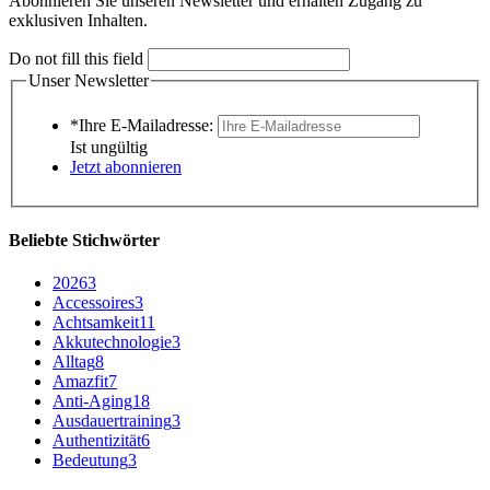
Abonnieren Sie unseren Newsletter und erhalten Zugang zu
exklusiven Inhalten.
Do not fill this field
Unser Newsletter
*Ihre E-Mailadresse:
Ist ungültig
Jetzt abonnieren
Beliebte Stichwörter
2026
3
Accessoires
3
Achtsamkeit
11
Akkutechnologie
3
Alltag
8
Amazfit
7
Anti-Aging
18
Ausdauertraining
3
Authentizität
6
Bedeutung
3