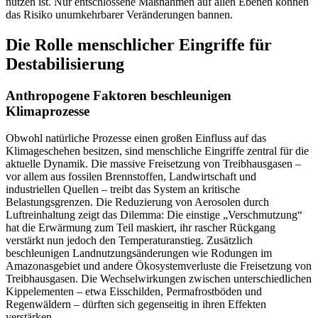
nutzen ist. Nur entschlossene Maßnahmen auf allen Ebenen können
das Risiko unumkehrbarer Veränderungen bannen.
Die Rolle menschlicher Eingriffe für
Destabilisierung
Anthropogene Faktoren beschleunigen
Klimaprozesse
Obwohl natürliche Prozesse einen großen Einfluss auf das
Klimageschehen besitzen, sind menschliche Eingriffe zentral für die
aktuelle Dynamik. Die massive Freisetzung von Treibhausgasen –
vor allem aus fossilen Brennstoffen, Landwirtschaft und
industriellen Quellen – treibt das System an kritische
Belastungsgrenzen. Die Reduzierung von Aerosolen durch
Luftreinhaltung zeigt das Dilemma: Die einstige „Verschmutzung“
hat die Erwärmung zum Teil maskiert, ihr rascher Rückgang
verstärkt nun jedoch den Temperaturanstieg. Zusätzlich
beschleunigen Landnutzungsänderungen wie Rodungen im
Amazonasgebiet und andere Ökosystemverluste die Freisetzung von
Treibhausgasen. Die Wechselwirkungen zwischen unterschiedlichen
Kippelementen – etwa Eisschilden, Permafrostböden und
Regenwäldern – dürften sich gegenseitig in ihren Effekten
verstärken.