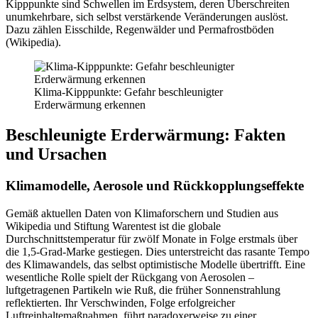
Kipppunkte sind Schwellen im Erdsystem, deren Überschreiten
unumkehrbare, sich selbst verstärkende Veränderungen auslöst.
Dazu zählen Eisschilde, Regenwälder und Permafrostböden
(Wikipedia).
Klima-Kipppunkte: Gefahr beschleunigter
Erderwärmung erkennen
Beschleunigte Erderwärmung: Fakten
und Ursachen
Klimamodelle, Aerosole und Rückkopplungseffekte
Gemäß aktuellen Daten von Klimaforschern und Studien aus
Wikipedia und Stiftung Warentest ist die globale
Durchschnittstemperatur für zwölf Monate in Folge erstmals über
die 1,5-Grad-Marke gestiegen. Dies unterstreicht das rasante Tempo
des Klimawandels, das selbst optimistische Modelle übertrifft. Eine
wesentliche Rolle spielt der Rückgang von Aerosolen –
luftgetragenen Partikeln wie Ruß, die früher Sonnenstrahlung
reflektierten. Ihr Verschwinden, Folge erfolgreicher
Luftreinhaltemaßnahmen, führt paradoxerweise zu einer