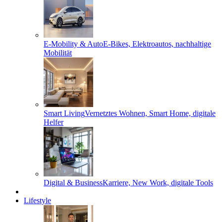
E-Mobility & Auto
E-Bikes, Elektroautos, nachhaltige
Mobilität
Smart Living
Vernetztes Wohnen, Smart Home, digitale
Helfer
Digital & Business
Karriere, New Work, digitale Tools
Lifestyle