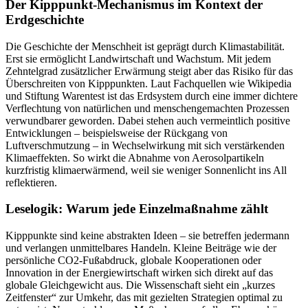
Der Kipppunkt-Mechanismus im Kontext der
Erdgeschichte
Die Geschichte der Menschheit ist geprägt durch Klimastabilität.
Erst sie ermöglicht Landwirtschaft und Wachstum. Mit jedem
Zehntelgrad zusätzlicher Erwärmung steigt aber das Risiko für das
Überschreiten von Kipppunkten. Laut Fachquellen wie Wikipedia
und Stiftung Warentest ist das Erdsystem durch eine immer dichtere
Verflechtung von natürlichen und menschengemachten Prozessen
verwundbarer geworden. Dabei stehen auch vermeintlich positive
Entwicklungen – beispielsweise der Rückgang von
Luftverschmutzung – in Wechselwirkung mit sich verstärkenden
Klimaeffekten. So wirkt die Abnahme von Aerosolpartikeln
kurzfristig klimaerwärmend, weil sie weniger Sonnenlicht ins All
reflektieren.
Leselogik: Warum jede Einzelmaßnahme zählt
Kipppunkte sind keine abstrakten Ideen – sie betreffen jedermann
und verlangen unmittelbares Handeln. Kleine Beiträge wie der
persönliche CO2-Fußabdruck, globale Kooperationen oder
Innovation in der Energiewirtschaft wirken sich direkt auf das
globale Gleichgewicht aus. Die Wissenschaft sieht ein „kurzes
Zeitfenster“ zur Umkehr, das mit gezielten Strategien optimal zu