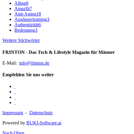
Alltag
8
Amazfit
7
Anti-Aging
18
Ausdauertraining
3
Authentizität
6
Bedeutung
3
Weitere Stichwörter
FRINTON - Das Tech & Lifestyle Magazin für Männer
E-Mail:
info@frinton.de
Empfehlen Sie uns weiter
Impressum
-
Datenschutz
Powered by
BUKI-Software.ai
Nach Oben